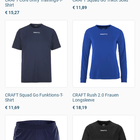
CRAFT Core Unify Trainings-T-
CRAFT Squad Go Trikot Solid
Shirt
€ 11,89
€ 15,27
CRAFT Squad Go Funktions-T-
CRAFT Rush 2.0 Frauen
Shirt
Longsleeve
€ 11,69
€ 18,19