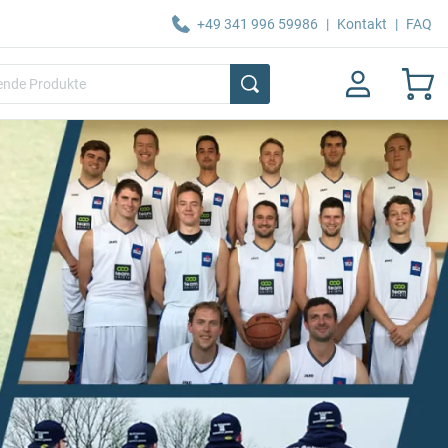
+49 341 996 59986
|
Kontakt
|
FAQ