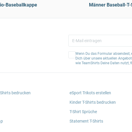
io-Baseballkappe
Männer Baseball-T-S
Wenn Du das Formular absendest, er
Dich über unsere aktuellen Angebote
wie TeamShirts Deine Daten nutzt, f
 Shirts bedrucken
eSport Trikots erstellen
Kinder T-Shirts bedrucken
T-Shirt Sprüche
ap
Statement T-Shirts