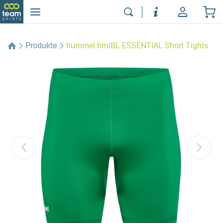
Produkte
hummel hmlBL ESSENTIAL Short Tights