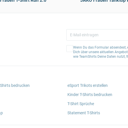
Frauen T-Shirt Run 2.0
JAKO Frauen Tanktop 
Wenn Du das Formular absendest, er
Dich über unsere aktuellen Angebote
wie TeamShirts Deine Daten nutzt, f
 Shirts bedrucken
eSport Trikots erstellen
Kinder T-Shirts bedrucken
T-Shirt Sprüche
ap
Statement T-Shirts