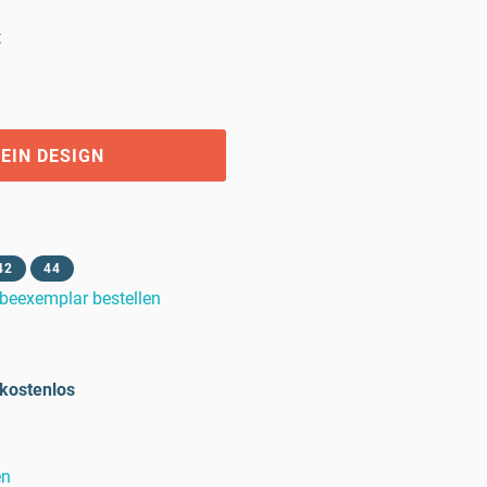
t
EIN DESIGN
42
44
beexemplar bestellen
kostenlos
en