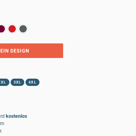
EIN DESIGN
XXL
3XL
4XL
rd
kostenlos
um
s