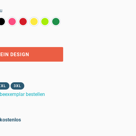
au
EIN DESIGN
XXL
3XL
beexemplar bestellen
kostenlos