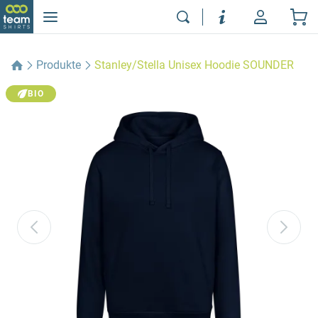
Produkte
Stanley/Stella Unisex Hoodie SOUNDER
BIO