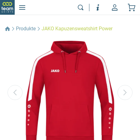
Produkte
JAKO Kapuzensweatshirt Power