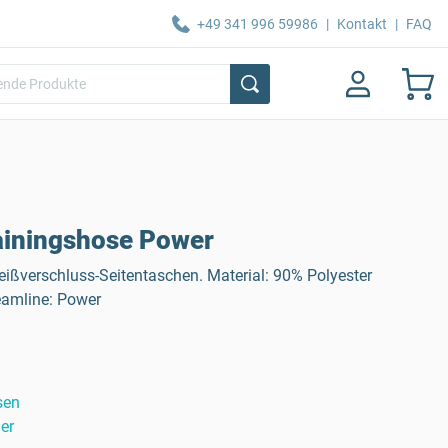
+49 341 996 59986
|
Kontakt
|
FAQ
ainingshose Power
eißverschluss-Seitentaschen. Material: 90% Polyester
Teamline: Power
sen
er